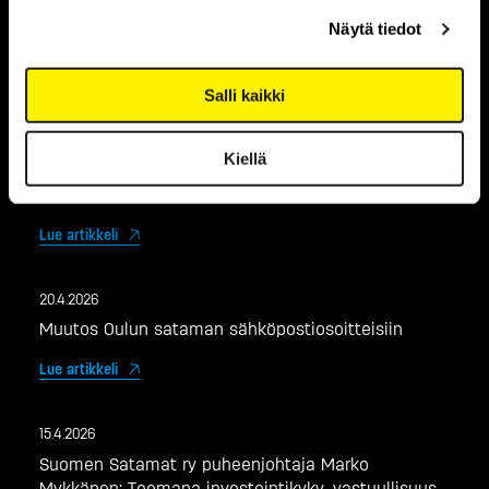
TUOREIMMAT
Näytä tiedot
UUTISET
Salli kaikki
12.5.2026
Kiellä
Liikennelaskenta sataman sisääntuloväylillä
toukokuussa
Lue artikkeli
20.4.2026
Muutos Oulun sataman sähköpostiosoitteisiin
Lue artikkeli
15.4.2026
Suomen Satamat ry puheenjohtaja Marko
Mykkänen: Teemana investointikyky, vastuullisuus