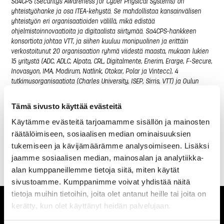
Sa4CPS (Securitys Awareness for Cyber Physical Systems) on
yhteistyöhanke ja osa ITEA-kehystä. Se mahdollistaa kansainvälisen
yhteistyön eri organisaatioiden välillä, mikä edistää
ohjelmistoinnovaatioita ja digitaalista siirtymää. Sa4CPS-hankkeen
konsortiota johtaa VTT, ja siihen kuuluu monipuolinen ja erittäin
verkostoitunut 20 organisaation ryhmä viidestä maasta, mukaan lukien
15 yritystä (ADC, ADLC, Alpata, CRL, Digitalmente, Enerim, Erarge, F-Secure,
Inovasyon, IMA, Modirum, Natlink, Otokar, Polar ja Vintecc), 4
tutkimusorganisaatiota (Charles University, ISEP, Sirris, VTT) ja Oulun
satama. Hanke keskittyy kahdeksaan konkreettiseen käyttötapaukseen.
Oulun satama on kriittisessä, eri toimialojen rajat ylittävässä roolissa
Tämä sivusto käyttää evästeitä
tarjoamalla käytännön sovellustarpeita sekä testialustan.
Käytämme evästeitä tarjoamamme sisällön ja mainosten
Lisätietoja
:
https://itea4.org/project/sa4cps.html
räätälöimiseen, sosiaalisen median ominaisuuksien
tukemiseen ja kävijämäärämme analysoimiseen. Lisäksi
jaamme sosiaalisen median, mainosalan ja analytiikka-
alan kumppaneillemme tietoja siitä, miten käytät
sivustoamme. Kumppanimme voivat yhdistää näitä
tietoja muihin tietoihin, joita olet antanut heille tai joita on
kerätty, kun olet käyttänyt heidän palvelujaan.