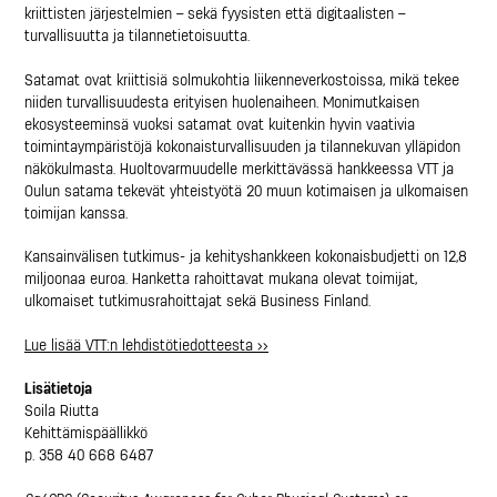
kriittisten järjestelmien – sekä fyysisten että digitaalisten –
turvallisuutta ja tilannetietoisuutta.
Satamat ovat kriittisiä solmukohtia liikenneverkostoissa, mikä tekee
niiden turvallisuudesta erityisen huolenaiheen. Monimutkaisen
ekosysteeminsä vuoksi satamat ovat kuitenkin hyvin vaativia
toimintaympäristöjä kokonaisturvallisuuden ja tilannekuvan ylläpidon
näkökulmasta. Huoltovarmuudelle merkittävässä hankkeessa VTT ja
Oulun satama tekevät yhteistyötä 20 muun kotimaisen ja ulkomaisen
toimijan kanssa.
Kansainvälisen tutkimus- ja kehityshankkeen kokonaisbudjetti on 12,8
miljoonaa euroa. Hanketta rahoittavat mukana olevat toimijat,
ulkomaiset tutkimusrahoittajat sekä Business Finland.
Lue lisää VTT:n lehdistötiedotteesta >>
Lisätietoja
Soila Riutta
Kehittämispäällikkö
p. 358 40 668 6487