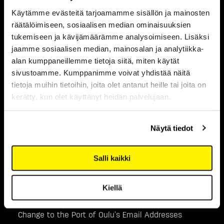
Käytämme evästeitä tarjoamamme sisällön ja mainosten
räätälöimiseen, sosiaalisen median ominaisuuksien
LATEST NEWS
tukemiseen ja kävijämäärämme analysoimiseen. Lisäksi
jaamme sosiaalisen median, mainosalan ja analytiikka-
alan kumppaneillemme tietoja siitä, miten käytät
10.8.2026
sivustoamme. Kumppanimme voivat yhdistää näitä
Improvement Works on Oulu’s Poikkimaantie
tietoja muihin tietoihin, joita olet antanut heille tai joita on
Continue Between the Port and Terminaalitie
kerätty, kun olet käyttänyt heidän palvelujaan.
Read post
Näytä tiedot
12.5.2026
Traffic Counting at Port of Oulu Areas in May
Salli kaikki
Read post
Kiellä
20.4.2026
Change to the Port of Oulu’s Email Addresses