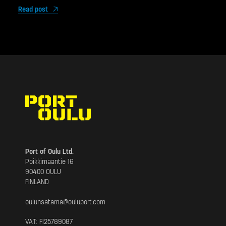
Read post
Port of Oulu Ltd.
Poikkimaantie 16
90400 OULU
FINLAND
oulunsatama@
ouluport.com
VAT: FI25789087