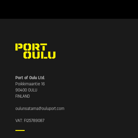
Port of Oulu Ltd.
Poikkimaantie 16
90400 OULU
FINLAND
oulunsatama@
ouluport.com
VAT: FI25789087